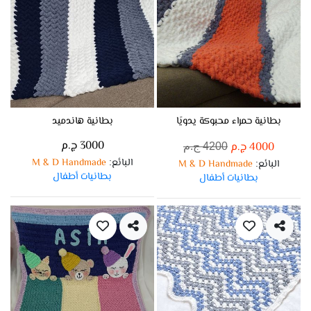
بطانية حمراء محبوكة يدويًا
بطانية هاندميد
3000 ج.م
4000 ج.م
4200 ج.م
البائع
M & D Handmade
:
البائع
M & D Handmade
:
بطانيات أطفال
بطانيات أطفال