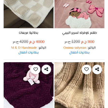
طقم كوفرته لسرير البيبي
بطانية مربعات
1100 ج.م
4000 ج.م
1200 ج.م
4200 ج.م
البائع
Omima solyman
البائع
M & D Handmade
:
:
بطانيات أطفال
بطانيات أطفال