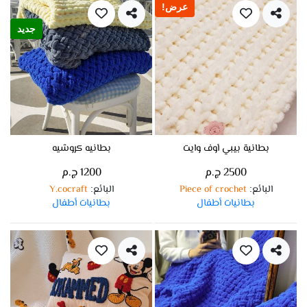
عرض!
جديد
بطانية بيبي أوف وايت
بطانيه كروشيه
2500 ج.م
1200 ج.م
البائع
Piece of crochet
البائع
Y.cocraft
:
:
بطانيات أطفال
بطانيات أطفال