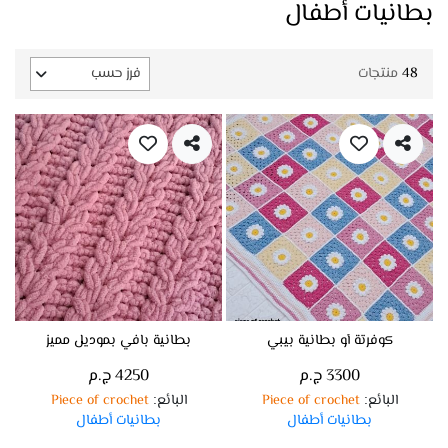
بطانيات أطفال
48
منتجات
فرز حسب
كوفرتة أو بطانية بيبي
بطانية بافي بموديل مميز
3300 ج.م
4250 ج.م
البائع
Piece of crochet
البائع
Piece of crochet
:
:
بطانيات أطفال
بطانيات أطفال