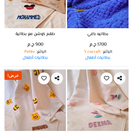
بطانيه بافي
طقم كوشن مع بطانية
1700 ج.م
900 ج.م
البائع
Y.cocraft
البائع
Petite
:
:
بطانيات أطفال
بطانيات أطفال
عرض!