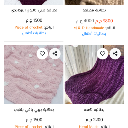
بطانية مضلعة
بطانية بيبي باللون البرجاندى
1500 ج.م
3800 ج.م
4000 ج.م
البائع
Piece of crochet
:
البائع
M & D Handmade
:
بطانيات أطفال
بطانيات أطفال
بطانيه ناعمه
بطانية بيبي بافي بقلوب
2200 ج.م
1500 ج.م
البائع
Hend Made
البائع
Piece of crochet
:
: