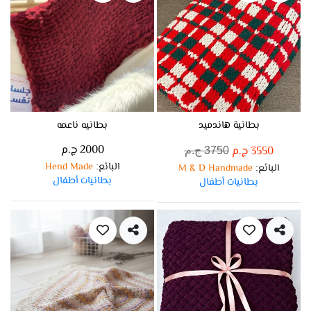
بطانية هاندميد
بطانيه ناعمه
2000 ج.م
3550 ج.م
3750 ج.م
البائع
Hend Made
:
البائع
M & D Handmade
:
بطانيات أطفال
بطانيات أطفال