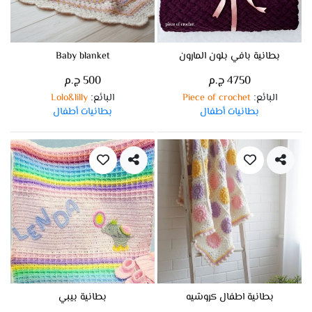
بطانية بافي بلون المارون
Baby blanket
4750 ج.م
500 ج.م
البائع
Piece of crochet
البائع
Lolo&lilly
:
:
بطانيات أطفال
بطانيات أطفال
بطانية اطفال كروشيه
بطانية بيبي