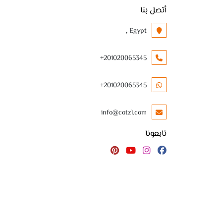
أتصل بنا
Egypt ,
+201020065345
+201020065345
info@cotzl.com
تابعونا