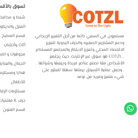
تسوق بالأقس
شنط و محافظ
المنزل والديكور
قسم المطبخ
مستمرون في السعي دائما من أجل التغيير الإيجابي
ودعم المشاريع الصغيره والحرف اليدوية لتعزيز
أثاث وأخشاب
الاقتصاد المحلي وتعزيز الابتكار والمجتمع المستدام.
مجوهرات و اكس
. COTZL هو سوق عبر الإنترنت، حيث يجتمع
الأشخاص معًا لصنع عناصر فريدة وبيعها وشرائها .
الجمال والعناية
. وجعل عملية التسوق برمتها سهلة للعثور على
هدايا ومستلزم
شيء متميز وفريد من نوعه.
للأطفال
مستلزمات الزف
حِرف & مقتنيات
قسم الفنون
موضة
© حقوق الملكية 2026 Cotzl - مبادرة اطلع للنور.