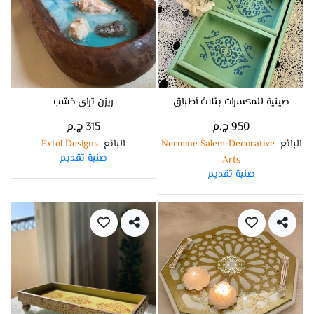
صينية للمكسرات بثلاث أطباق
ريزن تراى خشب
950 ج.م
315 ج.م
البائع
Nermine Salem-Decorative
البائع
Extol Designs
:
:
صنية تقديم
Arts
صنية تقديم