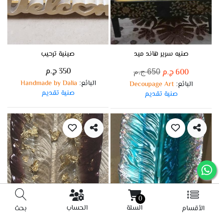
صنيه سرير هاند ميد
صينية ترحيب
350 ج.م
600 ج.م
650 ج.م
البائع
Handmade by Dalia
:
البائع
Decoupage Art
:
صنية تقديم
صنية تقديم
0
السلة
الحساب
الأقسام
بحث