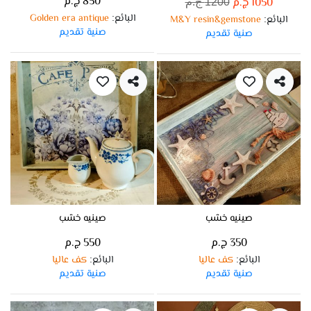
850 ج.م
1050 ج.م
1200 ج.م
البائع
Golden era antique
:
البائع
M&Y resin&gemstone
:
صنية تقديم
صنية تقديم
صينيه خشب
صينيه خشب
350 ج.م
550 ج.م
البائع
كف عاليا
البائع
كف عاليا
:
:
صنية تقديم
صنية تقديم