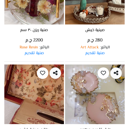
صينية خيش
صنية ريزن ٣٠ سم
280 ج.م
2200 ج.م
البائع
Art Attack
البائع
Rose Resin
:
:
صنية تقديم
صنية تقديم