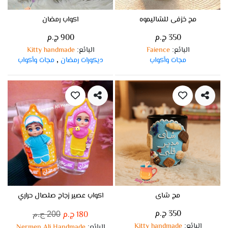
مج خزفى للشاليموه
اكواب رمضان
350 ج.م
900 ج.م
البائع
Faience
البائع
Kitty handmade
:
:
مجات وأكواب
ديكورات رمضان
مجات وأكواب
,
مج شاى
اكواب عصير زجاج صلصال حراري
350 ج.م
180 ج.م
200 ج.م
البائع
Kitty handmade
:
البائع
Nermen Ali Handmade
: