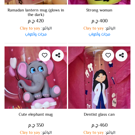
Ramadan lantern mug (glows in
Strong woman
the dark)
400 ج.م
420 ج.م
البائع
Clay to yay
البائع
Clay to yay
:
:
مجات وأكواب
مجات وأكواب
Cute elephant mug
Dentist glass can
460 ج.م
350 ج.م
البائع
Clay to yay
البائع
Clay to yay
:
: