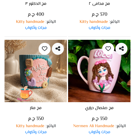
مج محامى ٢
مج الدكتور ٣
370 ج.م
400 ج.م
البائع
Kitty handmade
البائع
Kitty handmade
:
:
مجات وأكواب
مجات وأكواب
مج صلصال حراري
مج منار
350 ج.م
350 ج.م
البائع
Nermen Ali Handmade
البائع
Kitty handmade
:
:
مجات وأكواب
مجات وأكواب