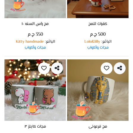
كفرات للمج
مج رأس السنه ١٠
500 ج.م
350 ج.م
البائع
Lolo&lilly
البائع
Kitty handmade
:
:
مجات وأكواب
مجات وأكواب
مج فرعونى
مجات كابلز ٣