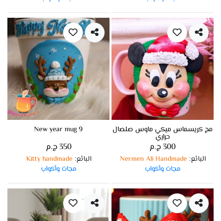
مج كريسماس ميكي ماوس صلصال
New year mug 9
حراري
300 ج.م
350 ج.م
البائع
Nermen Ali Handmade
البائع
Kitty handmade
:
:
مجات وأكواب
مجات وأكواب