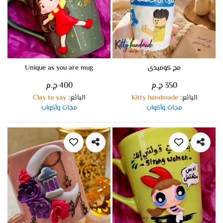
مج كوميدى
Unique as you are mug
350 ج.م
400 ج.م
البائع
Kitty handmade
البائع
Clay to yay
:
:
مجات وأكواب
مجات وأكواب