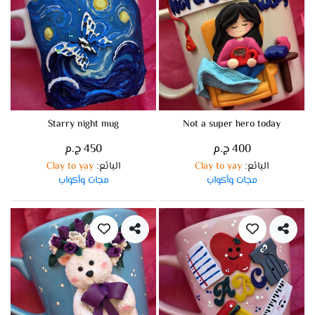
Starry night mug
Not a super hero today
400 ج.م
450 ج.م
البائع
Clay to yay
البائع
Clay to yay
:
:
مجات وأكواب
مجات وأكواب