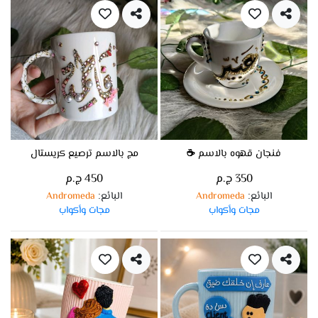
فنجان قهوه بالاسم ☕
مج بالاسم ترصيع كريستال
350 ج.م
450 ج.م
البائع
Andromeda
البائع
Andromeda
:
:
مجات وأكواب
مجات وأكواب