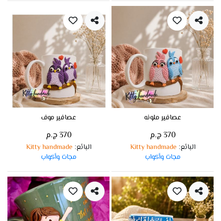
عصافير ملونه
عصافير موف
370 ج.م
370 ج.م
البائع
Kitty handmade
البائع
Kitty handmade
:
:
مجات وأكواب
مجات وأكواب