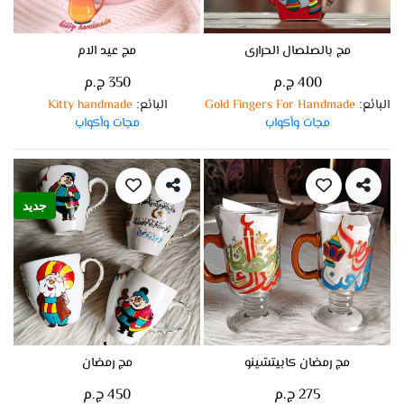
مج بالصلصال الحرارى
مج عيد الام
400 ج.م
350 ج.م
البائع
Gold Fingers For Handmade
البائع
Kitty handmade
:
:
مجات وأكواب
مجات وأكواب
جديد
مج رمضان كابيتشينو
مج رمضان
275 ج.م
450 ج.م