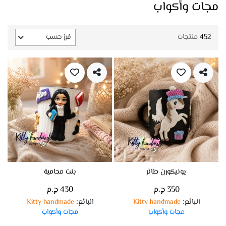
مجات وأكواب
452
منتجات
فرز حسب
يونيكورن طائر
بنت محامية
350 ج.م
430 ج.م
البائع
Kitty handmade
البائع
Kitty handmade
:
:
مجات وأكواب
مجات وأكواب