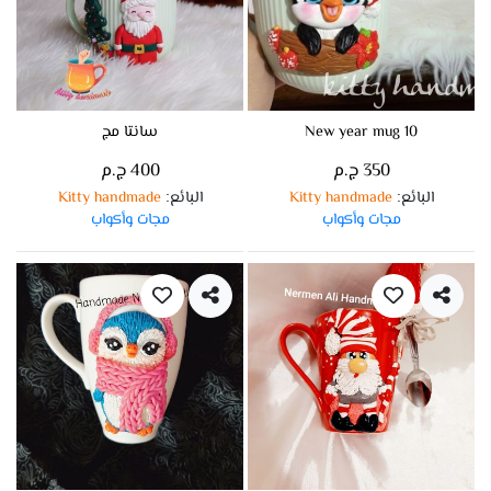
New year mug 10
سانتا مج
350 ج.م
400 ج.م
البائع
Kitty handmade
البائع
Kitty handmade
:
:
مجات وأكواب
مجات وأكواب