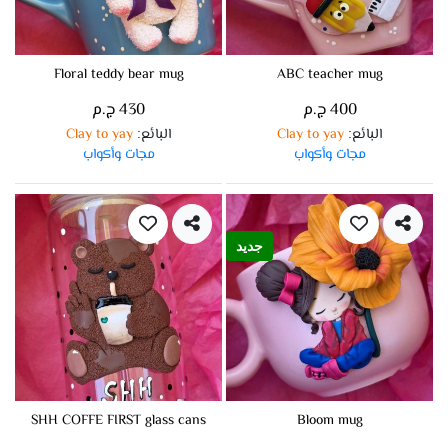
Floral teddy bear mug
ABC teacher mug
400 ج.م
430 ج.م
البائع
Clay to yay
البائع
Clay to yay
:
:
مجات وأكواب
مجات وأكواب
جديد
SHH COFFE FIRST glass cans
Bloom mug