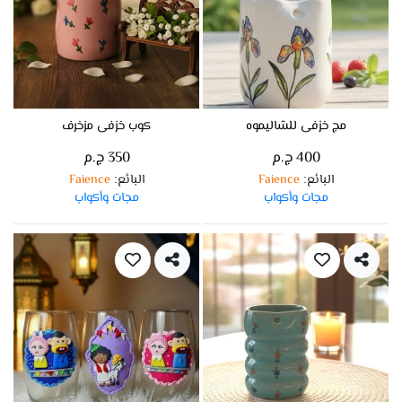
مج خزفى للشاليموه
كوب خزفى مزخرف
400 ج.م
350 ج.م
البائع
Faience
البائع
Faience
:
:
مجات وأكواب
مجات وأكواب