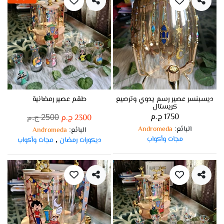
ديسبنسر عصير رسم يدوي وترصيع
طقم عصير رمضانية
كريستال
1750 ج.م
2300 ج.م
2500 ج.م
البائع
Andromeda
:
البائع
Andromeda
:
مجات وأكواب
ديكورات رمضان
مجات وأكواب
,