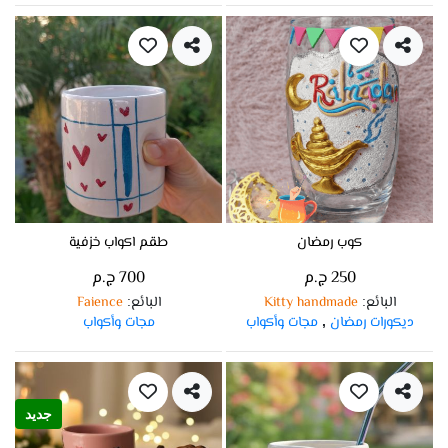
كوب رمضان
طقم اكواب خزفية
250 ج.م
700 ج.م
البائع
Kitty handmade
البائع
Faience
:
:
ديكورات رمضان
مجات وأكواب
مجات وأكواب
,
جديد