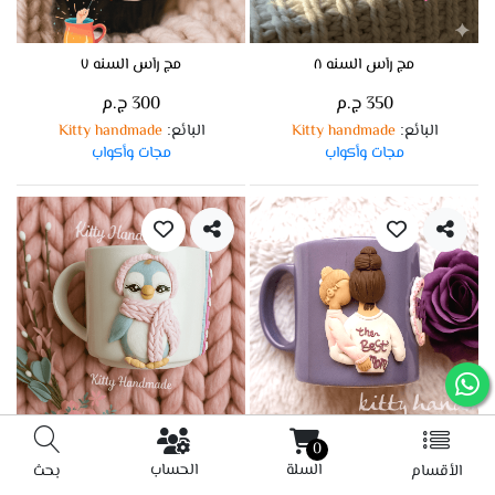
مج رأس السنه ٨
مج رأس السنه ٧
350 ج.م
300 ج.م
البائع
Kitty handmade
البائع
Kitty handmade
:
:
مجات وأكواب
مجات وأكواب
مج عيد الام
مج الشتاء ٢
0
السلة
الحساب
الأقسام
بحث
300 ج.م
350 ج.م