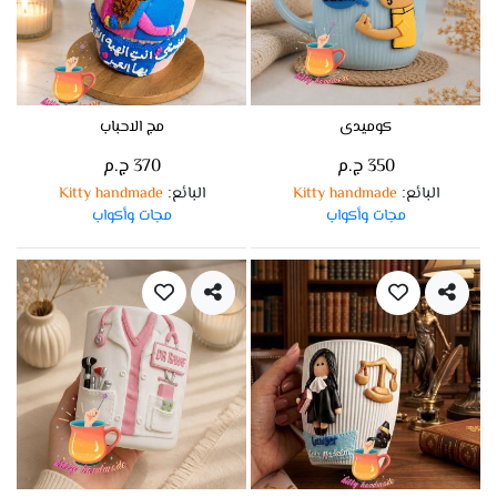
كوميدى
مج الاحباب
350 ج.م
370 ج.م
البائع
Kitty handmade
البائع
Kitty handmade
:
:
مجات وأكواب
مجات وأكواب