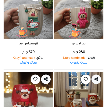
مج لابو بو
كريسماس مج
280 ج.م
370 ج.م
البائع
Kitty handmade
البائع
Kitty handmade
:
:
مجات وأكواب
مجات وأكواب