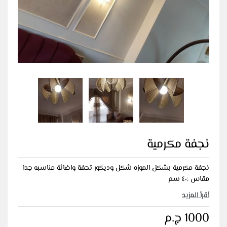
نجفة مكرمية
نجفة مكرمية بشكل الموزه شكل وديكور تحفة واضائة مناسبه جدا
مقاس :٤٠ سم
أقرأ المزيد
1000 ج.م