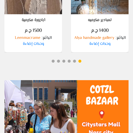
لمبادير مكرميه
أباجورة مكرمية
1400 ج.م
1500 ج.م
البائع
Alya handmade gallery
البائع
Leenmacrame
:
:
وحدات إضاءة
وحدات إضاءة