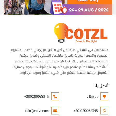
مستمرون في السعي دائما من أجل التغيير الإيجابي ودعم المشاريع
الصغيره والحرف اليدوية لتعزيز الاقتصاد المحلي وتعزيز الابتكار
والمجتمع المستدام. . COTZL هو سوق عبر الإنترنت، حيث يجتمع
الأشخاص معًا لصنع عناصر فريدة وبيعها وشرائها . . وجعل عملية
التسوق برمتها سهلة للعثور على شيء متميز وفريد من نوعه.
أتصل بنا
+201020065345
Egypt ,
info@cotzl.com
+201020065345