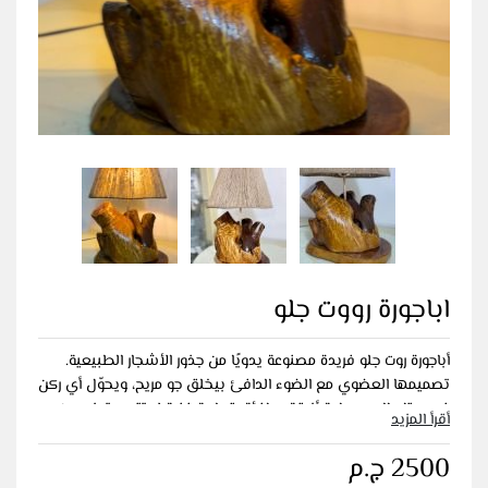
اباجورة رووت جلو
أباجورة روت جلو فريدة مصنوعة يدويًا من جذور الأشجار الطبيعية.
تصميمها العضوي مع الضوء الدافئ بيخلق جو مريح، ويحوّل أي ركن
في بيتك إلى مساحة أنيقة ودافئة. قطعة فنية لا تتكرر، تمزج بين
أقرأ المزيد
جمال الطبيعة والتصميم الخالد.
2500 ج.م