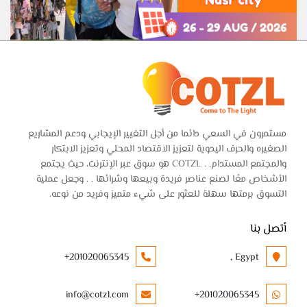
مستمرون في السعي دائما من أجل التغيير الإيجابي ودعم المشاريع
الصغيره والحرف اليدوية لتعزيز الاقتصاد المحلي وتعزيز الابتكار
والمجتمع المستدام. . COTZL هو سوق عبر الإنترنت، حيث يجتمع
الأشخاص معًا لصنع عناصر فريدة وبيعها وشرائها . . وجعل عملية
التسوق برمتها سهلة للعثور على شيء متميز وفريد من نوعه.
أتصل بنا
+201020065345
Egypt ,
info@cotzl.com
+201020065345