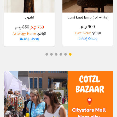
Lumi knot lamp ( of white)
اباجوره
900 ج.م
750 ج.م
850 ج.م
البائع
Lumi Rouz
:
البائع
Artology Home
:
وحدات إضاءة
وحدات إضاءة