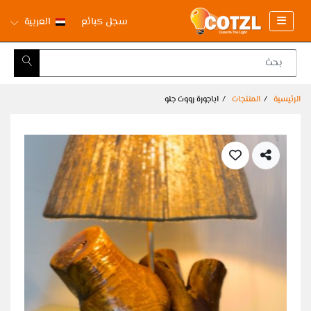
سجل كبائع
العربية
الرئيسية
المنتجات
اباجورة رووت جلو