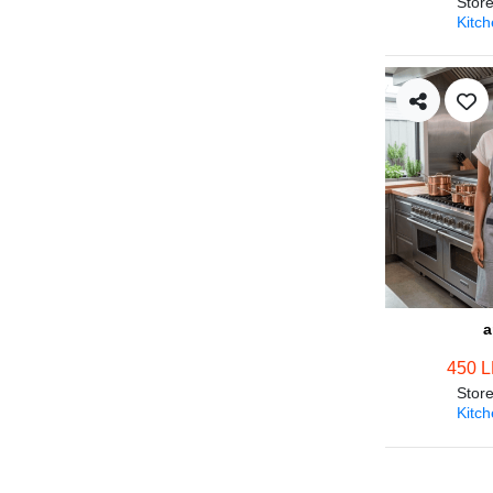
Stor
Kitc
a
450 
Stor
Kitc