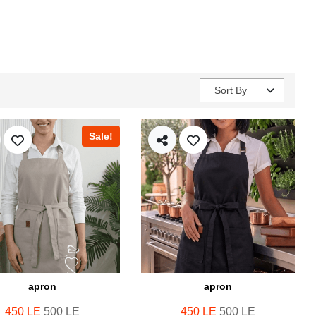
Sort By
Sale!
apron
apron
450 LE
500 LE
450 LE
500 LE