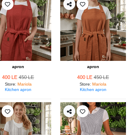
apron
apron
400 LE
450 LE
400 LE
450 LE
Store
:
Mariola
Store
:
Mariola
Kitchen apron
Kitchen apron