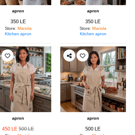
apron
apron
350 LE
350 LE
Store
:
Mariola
Store
:
Mariola
Kitchen apron
Kitchen apron
apron
apron
450 LE
500 LE
500 LE