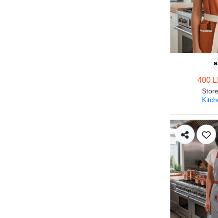
a
400 
Stor
Kitc