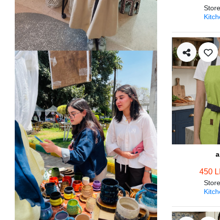
Stor
Kitc
a
450 
Stor
Kitc