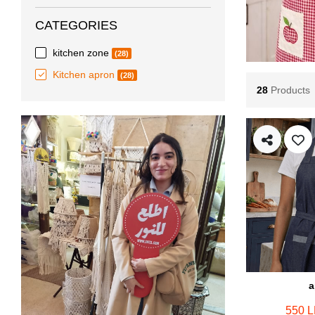
CATEGORIES
kitchen zone
(28)
Kitchen apron
(28)
28
Products
a
550 